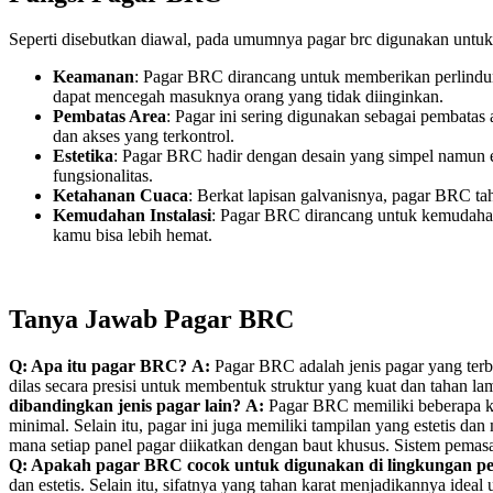
Seperti disebutkan diawal, pada umumnya pagar brc digunakan untuk 
Keamanan
: Pagar BRC dirancang untuk memberikan perlindung
dapat mencegah masuknya orang yang tidak diinginkan.
Pembatas Area
: Pagar ini sering digunakan sebagai pembatas 
dan akses yang terkontrol.
Estetika
: Pagar BRC hadir dengan desain yang simpel namun el
fungsionalitas.
Ketahanan Cuaca
: Berkat lapisan galvanisnya, pagar BRC ta
Kemudahan Instalasi
: Pagar BRC dirancang untuk kemudahan
kamu bisa lebih hemat.
Tanya Jawab Pagar BRC
Q: Apa itu pagar BRC?
A:
Pagar BRC adalah jenis pagar yang terbu
dilas secara presisi untuk membentuk struktur yang kuat dan tahan la
dibandingkan jenis pagar lain?
A:
Pagar BRC memiliki beberapa keu
minimal. Selain itu, pagar ini juga memiliki tampilan yang estetis da
mana setiap panel pagar diikatkan dengan baut khusus. Sistem pemasa
Q: Apakah pagar BRC cocok untuk digunakan di lingkungan 
dan estetis. Selain itu, sifatnya yang tahan karat menjadikannya id