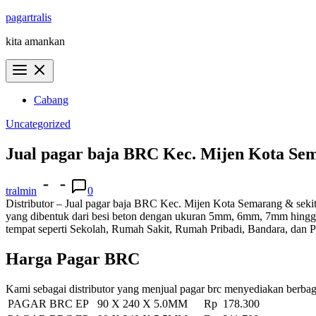
Skip
pagartralis
to
kita amankan
content
Cabang
Uncategorized
Jual pagar baja BRC Kec. Mijen Kota Se
tralmin
0
Distributor – Jual pagar baja BRC Kec. Mijen Kota Semarang & sekita
yang dibentuk dari besi beton dengan ukuran 5mm, 6mm, 7mm hingga 
tempat seperti Sekolah, Rumah Sakit, Rumah Pribadi, Bandara, dan 
Harga Pagar BRC
Kami sebagai distributor yang menjual pagar brc menyediakan berbag
PAGAR BRC EP 90 X 240 X 5.0MM
Rp 178.300