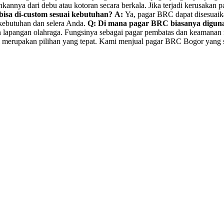
ya dari debu atau kotoran secara berkala. Jika terjadi kerusakan pa
isa di-custom sesuai kebutuhan?
A:
Ya, pagar BRC dapat disesuaikan
 kebutuhan dan selera Anda.
Q: Di mana pagar BRC biasanya digun
dan lapangan olahraga. Fungsinya sebagai pagar pembatas dan keamanan
merupakan pilihan yang tepat. Kami menjual pagar BRC Bogor yang su