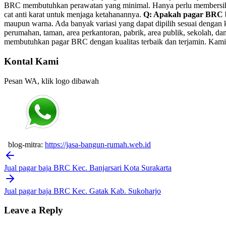
BRC membutuhkan perawatan yang minimal. Hanya perlu membersihkann
cat anti karat untuk menjaga ketahanannya.
Q: Apakah pagar BRC b
maupun warna. Ada banyak variasi yang dapat dipilih sesuai dengan
perumahan, taman, area perkantoran, pabrik, area publik, sekolah, 
membutuhkan pagar BRC dengan kualitas terbaik dan terjamin. Kami 
Kontal Kami
Pesan WA, klik logo dibawah
blog-mitra:
https://jasa-bangun-rumah.web.id
Post
navigation
Jual pagar baja BRC Kec. Banjarsari Kota Surakarta
Jual pagar baja BRC Kec. Gatak Kab. Sukoharjo
Leave a Reply