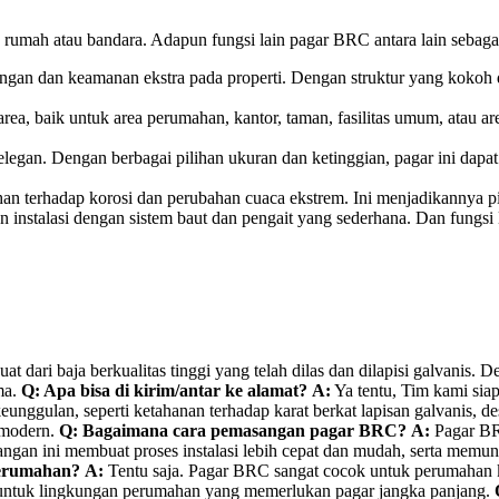
rumah atau bandara. Adapun fungsi lain pagar BRC antara lain sebagai
an dan keamanan ekstra pada properti. Dengan struktur yang kokoh dan
area, baik untuk area perumahan, kantor, taman, fasilitas umum, atau 
egan. Dengan berbagai pilihan ukuran dan ketinggian, pagar ini dapa
han terhadap korosi dan perubahan cuaca ekstrem. Ini menjadikannya pi
 instalasi dengan sistem baut dan pengait yang sederhana. Dan fung
at dari baja berkualitas tinggi yang telah dilas dan dilapisi galvani
ma.
Q: Apa bisa di kirim/antar ke alamat?
A:
Ya tentu, Tim kami sia
nggulan, seperti ketahanan terhadap karat berkat lapisan galvanis, 
n modern.
Q: Bagaimana cara pemasangan pagar BRC?
A:
Pagar BRC
ngan ini membuat proses instalasi lebih cepat dan mudah, serta memung
perumahan?
A:
Tentu saja. Pagar BRC sangat cocok untuk perumahan 
eal untuk lingkungan perumahan yang memerlukan pagar jangka panjang.