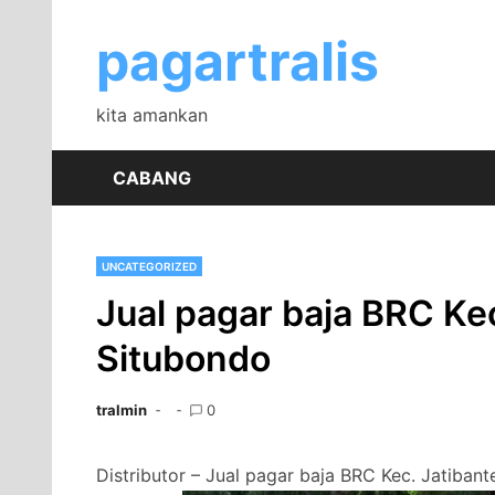
Skip
to
pagartralis
content
kita amankan
CABANG
UNCATEGORIZED
Jual pagar baja BRC Ke
Situbondo
tralmin
0
Distributor – Jual pagar baja BRC Kec. Jatiban