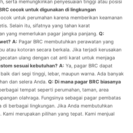
h, serta memungkinkan penyesuaian tinggi atau posisi
BRC cocok untuk digunakan di lingkungan
 cocok untuk perumahan karena memberikan keamanan
is. Selain itu, sifatnya yang tahan karat
han yang memerlukan pagar jangka panjang.
Q:
awet?
A:
Pagar BRC membutuhkan perawatan yang
u atau kotoran secara berkala. Jika terjadi kerusakan
ngecatan ulang dengan cat anti karat untuk menjaga
ustom sesuai kebutuhan?
A:
Ya, pagar BRC dapat
baik dari segi tinggi, lebar, maupun warna. Ada banyak
uhan dan selera Anda.
Q: Di mana pagar BRC biasanya
berbagai tempat seperti perumahan, taman, area
 lapangan olahraga. Fungsinya sebagai pagar pembatas
a di berbagai lingkungan. Jika Anda membutuhkan
n. Kami merupakan pilihan yang tepat. Kami menjual