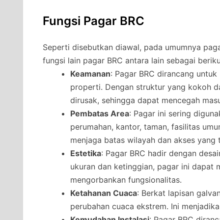
Fungsi Pagar BRC
Seperti disebutkan diawal, pada umumnya pag
fungsi lain pagar BRC antara lain sebagai beriku
Keamanan
: Pagar BRC dirancang untu
properti. Dengan struktur yang kokoh da
dirusak, sehingga dapat mencegah masu
Pembatas Area
: Pagar ini sering digu
perumahan, kantor, taman, fasilitas umu
menjaga batas wilayah dan akses yang t
Estetika
: Pagar BRC hadir dengan desai
ukuran dan ketinggian, pagar ini dapat
mengorbankan fungsionalitas.
Ketahanan Cuaca
: Berkat lapisan galv
perubahan cuaca ekstrem. Ini menjadikan
Kemudahan Instalasi
: Pagar BRC diran