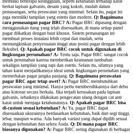
memiliki beberapa keunggulan, seperti ketahanan terhadap karat
berkat lapisan galvanis, desain yang kokoh, mudah dalam
pemasangan, serta perawatan yang minimal. Selain itu, pagar ini
juga memiliki tampilan yang estetis dan modern.
Q: Bagaimana
cara pemasangan pagar BRC?
A:
Pagar BRC dipasang dengan
menggunakan tiang yang telah disesuaikan, di mana setiap panel
pagar diikatkan dengan baut khusus. Sistem pemasangan ini
membuat proses instalasi lebih cepat dan mudah, serta
memungkinkan penyesuaian tinggi atau posisi pagar dengan lebih
fleksibel.
Q: Apakah pagar BRC cocok untuk digunakan di
lingkungan perumahan?
A:
Tentu saja. Pagar BRC sangat cocok
untuk perumahan karena memberikan keamanan tambahan
sekaligus tampilan yang rapi dan estetis. Selain itu, sifatnya yang
tahan karat menjadikannya ideal untuk lingkungan perumahan yang
memerlukan pagar jangka panjang.
Q: Bagaimana perawatan
pagar BRC agar tetap awet?
A:
Pagar BRC membutuhkan
perawatan yang minimal. Hanya perlu membersihkannya dari debu
atau kotoran secara berkala. Jika terjadi kerusakan pada lapisan
galvanis, sebaiknya dilakukan pengecatan ulang dengan cat anti
karat untuk menjaga ketahanannya.
Q: Apakah pagar BRC bisa
di-custom sesuai kebutuhan?
A:
Ya, pagar BRC dapat
disesuaikan ukurannya berdasarkan kebutuhan, baik dari segi tinggi,
lebar, maupun warna. Ada banyak variasi yang dapat dipilih sesuai
dengan kebutuhan dan selera Anda.
Q: Di mana pagar BRC
biasanya digunakan?
A:
Pagar BRC sering digunakan di berbagai