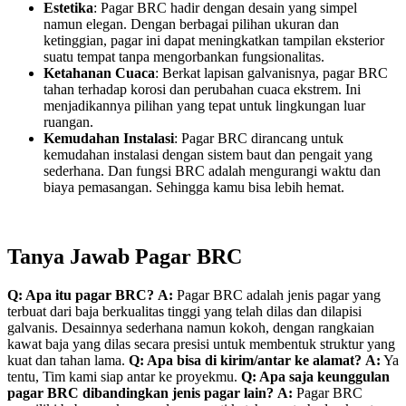
Estetika
: Pagar BRC hadir dengan desain yang simpel
namun elegan. Dengan berbagai pilihan ukuran dan
ketinggian, pagar ini dapat meningkatkan tampilan eksterior
suatu tempat tanpa mengorbankan fungsionalitas.
Ketahanan Cuaca
: Berkat lapisan galvanisnya, pagar BRC
tahan terhadap korosi dan perubahan cuaca ekstrem. Ini
menjadikannya pilihan yang tepat untuk lingkungan luar
ruangan.
Kemudahan Instalasi
: Pagar BRC dirancang untuk
kemudahan instalasi dengan sistem baut dan pengait yang
sederhana. Dan fungsi BRC adalah mengurangi waktu dan
biaya pemasangan. Sehingga kamu bisa lebih hemat.
Tanya Jawab Pagar BRC
Q: Apa itu pagar BRC?
A:
Pagar BRC adalah jenis pagar yang
terbuat dari baja berkualitas tinggi yang telah dilas dan dilapisi
galvanis. Desainnya sederhana namun kokoh, dengan rangkaian
kawat baja yang dilas secara presisi untuk membentuk struktur yang
kuat dan tahan lama.
Q: Apa bisa di kirim/antar ke alamat?
A:
Ya
tentu, Tim kami siap antar ke proyekmu.
Q: Apa saja keunggulan
pagar BRC dibandingkan jenis pagar lain?
A:
Pagar BRC