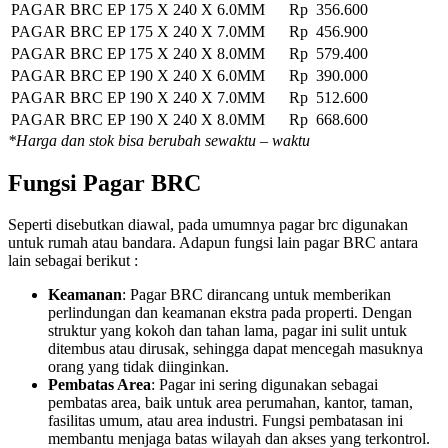
PAGAR BRC EP 175 X 240 X 6.0MM
Rp 356.600
PAGAR BRC EP 175 X 240 X 7.0MM
Rp 456.900
PAGAR BRC EP 175 X 240 X 8.0MM
Rp 579.400
PAGAR BRC EP 190 X 240 X 6.0MM
Rp 390.000
PAGAR BRC EP 190 X 240 X 7.0MM
Rp 512.600
PAGAR BRC EP 190 X 240 X 8.0MM
Rp 668.600
*Harga dan stok bisa berubah sewaktu – waktu
Fungsi Pagar BRC
Seperti disebutkan diawal, pada umumnya pagar brc digunakan
untuk rumah atau bandara. Adapun fungsi lain pagar BRC antara
lain sebagai berikut :
Keamanan
: Pagar BRC dirancang untuk memberikan
perlindungan dan keamanan ekstra pada properti. Dengan
struktur yang kokoh dan tahan lama, pagar ini sulit untuk
ditembus atau dirusak, sehingga dapat mencegah masuknya
orang yang tidak diinginkan.
Pembatas Area
: Pagar ini sering digunakan sebagai
pembatas area, baik untuk area perumahan, kantor, taman,
fasilitas umum, atau area industri. Fungsi pembatasan ini
membantu menjaga batas wilayah dan akses yang terkontrol.