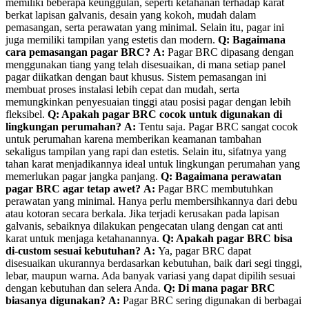
memiliki beberapa keunggulan, seperti ketahanan terhadap karat
berkat lapisan galvanis, desain yang kokoh, mudah dalam
pemasangan, serta perawatan yang minimal. Selain itu, pagar ini
juga memiliki tampilan yang estetis dan modern.
Q: Bagaimana
cara pemasangan pagar BRC?
A:
Pagar BRC dipasang dengan
menggunakan tiang yang telah disesuaikan, di mana setiap panel
pagar diikatkan dengan baut khusus. Sistem pemasangan ini
membuat proses instalasi lebih cepat dan mudah, serta
memungkinkan penyesuaian tinggi atau posisi pagar dengan lebih
fleksibel.
Q: Apakah pagar BRC cocok untuk digunakan di
lingkungan perumahan?
A:
Tentu saja. Pagar BRC sangat cocok
untuk perumahan karena memberikan keamanan tambahan
sekaligus tampilan yang rapi dan estetis. Selain itu, sifatnya yang
tahan karat menjadikannya ideal untuk lingkungan perumahan yang
memerlukan pagar jangka panjang.
Q: Bagaimana perawatan
pagar BRC agar tetap awet?
A:
Pagar BRC membutuhkan
perawatan yang minimal. Hanya perlu membersihkannya dari debu
atau kotoran secara berkala. Jika terjadi kerusakan pada lapisan
galvanis, sebaiknya dilakukan pengecatan ulang dengan cat anti
karat untuk menjaga ketahanannya.
Q: Apakah pagar BRC bisa
di-custom sesuai kebutuhan?
A:
Ya, pagar BRC dapat
disesuaikan ukurannya berdasarkan kebutuhan, baik dari segi tinggi,
lebar, maupun warna. Ada banyak variasi yang dapat dipilih sesuai
dengan kebutuhan dan selera Anda.
Q: Di mana pagar BRC
biasanya digunakan?
A:
Pagar BRC sering digunakan di berbagai