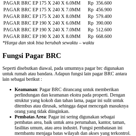
PAGAR BRC EP 175 X 240 X 6.0MM
Rp 356.600
PAGAR BRC EP 175 X 240 X 7.0MM
Rp 456.900
PAGAR BRC EP 175 X 240 X 8.0MM
Rp 579.400
PAGAR BRC EP 190 X 240 X 6.0MM
Rp 390.000
PAGAR BRC EP 190 X 240 X 7.0MM
Rp 512.600
PAGAR BRC EP 190 X 240 X 8.0MM
Rp 668.600
*Harga dan stok bisa berubah sewaktu – waktu
Fungsi Pagar BRC
Seperti disebutkan diawal, pada umumnya pagar brc digunakan
untuk rumah atau bandara. Adapun fungsi lain pagar BRC antara
lain sebagai berikut :
Keamanan
: Pagar BRC dirancang untuk memberikan
perlindungan dan keamanan ekstra pada properti. Dengan
struktur yang kokoh dan tahan lama, pagar ini sulit untuk
ditembus atau dirusak, sehingga dapat mencegah masuknya
orang yang tidak diinginkan.
Pembatas Area
: Pagar ini sering digunakan sebagai
pembatas area, baik untuk area perumahan, kantor, taman,
fasilitas umum, atau area industri. Fungsi pembatasan ini
membantu menjaga batas wilayah dan akses yang terkontrol.