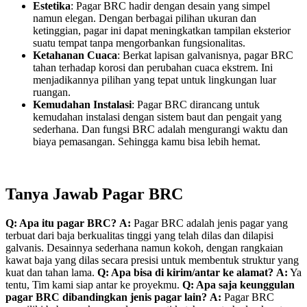
Estetika
: Pagar BRC hadir dengan desain yang simpel
namun elegan. Dengan berbagai pilihan ukuran dan
ketinggian, pagar ini dapat meningkatkan tampilan eksterior
suatu tempat tanpa mengorbankan fungsionalitas.
Ketahanan Cuaca
: Berkat lapisan galvanisnya, pagar BRC
tahan terhadap korosi dan perubahan cuaca ekstrem. Ini
menjadikannya pilihan yang tepat untuk lingkungan luar
ruangan.
Kemudahan Instalasi
: Pagar BRC dirancang untuk
kemudahan instalasi dengan sistem baut dan pengait yang
sederhana. Dan fungsi BRC adalah mengurangi waktu dan
biaya pemasangan. Sehingga kamu bisa lebih hemat.
Tanya Jawab Pagar BRC
Q: Apa itu pagar BRC?
A:
Pagar BRC adalah jenis pagar yang
terbuat dari baja berkualitas tinggi yang telah dilas dan dilapisi
galvanis. Desainnya sederhana namun kokoh, dengan rangkaian
kawat baja yang dilas secara presisi untuk membentuk struktur yang
kuat dan tahan lama.
Q: Apa bisa di kirim/antar ke alamat?
A:
Ya
tentu, Tim kami siap antar ke proyekmu.
Q: Apa saja keunggulan
pagar BRC dibandingkan jenis pagar lain?
A:
Pagar BRC