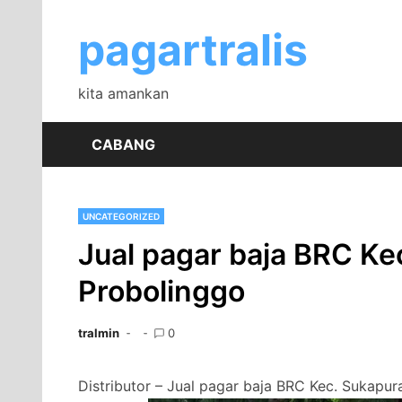
Skip
to
pagartralis
content
kita amankan
CABANG
UNCATEGORIZED
Jual pagar baja BRC Ke
Probolinggo
tralmin
0
Distributor – Jual pagar baja BRC Kec. Sukapur