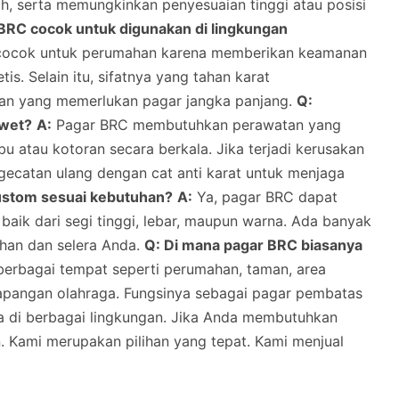
h, serta memungkinkan penyesuaian tinggi atau posisi
BRC cocok untuk digunakan di lingkungan
 cocok untuk perumahan karena memberikan keamanan
is. Selain itu, sifatnya yang tahan karat
han yang memerlukan pagar jangka panjang.
Q:
awet?
A:
Pagar BRC membutuhkan perawatan yang
u atau kotoran secara berkala. Jika terjadi kerusakan
ngecatan ulang dengan cat anti karat untuk menjaga
ustom sesuai kebutuhan?
A:
Ya, pagar BRC dapat
baik dari segi tinggi, lebar, maupun warna. Ada banyak
uhan dan selera Anda.
Q: Di mana pagar BRC biasanya
berbagai tempat seperti perumahan, taman, area
 lapangan olahraga. Fungsinya sebagai pagar pembatas
a di berbagai lingkungan. Jika Anda membutuhkan
n. Kami merupakan pilihan yang tepat. Kami menjual