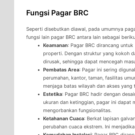
Fungsi Pagar BRC
Seperti disebutkan diawal, pada umumnya pag
fungsi lain pagar BRC antara lain sebagai beriku
Keamanan
: Pagar BRC dirancang untu
properti. Dengan struktur yang kokoh da
dirusak, sehingga dapat mencegah masu
Pembatas Area
: Pagar ini sering digu
perumahan, kantor, taman, fasilitas umu
menjaga batas wilayah dan akses yang t
Estetika
: Pagar BRC hadir dengan desai
ukuran dan ketinggian, pagar ini dapat
mengorbankan fungsionalitas.
Ketahanan Cuaca
: Berkat lapisan galv
perubahan cuaca ekstrem. Ini menjadikan
Kemudahan Instalasi
: Pagar BRC diran